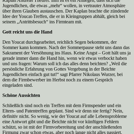
Kaplan Andreas Theurer. Ihm ist es ein Anliegen, dass sich die
Jugendlichen, die etwas „mehr“ wollen, in vertrauter Atmosphäre
über ihren Glauben austauschen. Der Kaplan brachte die zündende
Idee der Youcat-Treffen, die er in Kleingruppen abhält, gleich bei
seinem „Antrittsbesuch“ ins Firmteam mit.
Gott reicht uns die Hand
Den Youcat durchgearbeitet, reichlich Segen bekommen, der
Sommer kann kommen. Nach der Sommerpause steht uns dann das
Sakrament der Versöhnung ins Haus. Keine Angst – Gott hält uns ja
gerade immer dann die Hand hin, wenn wir etwas verbockt haben
und uns fragen: Warum soll ich das alles denn beichten? „Weil die
persönliche Erfahrung von Gottes Vergebung in der Beichte
Jugendlichen einfach gut tut!“ sagt Pfarrer Nikolaus Wurzer, bei
dem die Firmbewerber im Herbst noch zu einem Gespräch
eingeladen sind.
Schöne Aussichten
Schließlich sind noch ein Treffen mit dem Firmspender und ein
Eltern- und Patentreffen geplant. Sind wir denn nie fertig? Nein,
definitiv nicht. So wenig, wie der Youcat auf alle Lebensprobleme
eine Antwort gibt und die Beichte nicht vor künftigen Fehlern
schützt, so ist mit der Firmvorbereitung und der anschließenden
Firmung zwar schon etwas, aber noch lange nicht alles passiert.