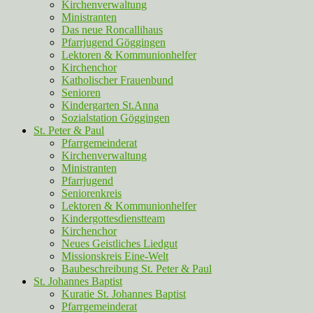
Kirchenverwaltung
Ministranten
Das neue Roncallihaus
Pfarrjugend Göggingen
Lektoren & Kommunionhelfer
Kirchenchor
Katholischer Frauenbund
Senioren
Kindergarten St.Anna
Sozialstation Göggingen
St. Peter & Paul
Pfarrgemeinderat
Kirchenverwaltung
Ministranten
Pfarrjugend
Seniorenkreis
Lektoren & Kommunionhelfer
Kindergottesdienstteam
Kirchenchor
Neues Geistliches Liedgut
Missionskreis Eine-Welt
Baubeschreibung St. Peter & Paul
St. Johannes Baptist
Kuratie St. Johannes Baptist
Pfarrgemeinderat