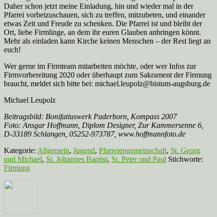
Daher schon jetzt meine Einladung, hin und wieder mal in der
Pfarrei vorbeizuschauen, sich zu treffen, mitzubeten, und einander
etwas Zeit und Freude zu schenken. Die Pfarrei ist und bleibt der
Ort, liebe Firmlinge, an dem ihr euren Glauben anbringen könnt.
Mehr als einladen kann Kirche keinen Menschen – der Rest liegt an
euch!
Wer gerne im Firmteam mitarbeiten möchte, oder wer Infos zur
Firmvorbereitung 2020 oder überhaupt zum Sakrament der Firmung
braucht, meldet sich bitte bei: michael.leupolz@bistum-augsburg.de
Michael Leupolz
Beitragsbild: Bonifatiuswerk Paderborn, Kompass 2007
Foto: Ansgar Hoffmann, Diplom Designer, Zur Kammersenne 6,
D-33189 Schlangen, 05252-973787, www.hoffmannfoto.de
Kategorie:
Allgemein
,
Jugend
,
Pfarreiengemeinschaft
,
St. Georg
und Michael
,
St. Johannes Baptist
,
St. Peter und Paul
Stichworte:
Firmung