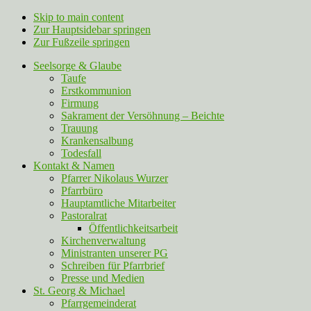
Skip to main content
Zur Hauptsidebar springen
Zur Fußzeile springen
Seelsorge & Glaube
Taufe
Erstkommunion
Firmung
Sakrament der Versöhnung – Beichte
Trauung
Krankensalbung
Todesfall
Kontakt & Namen
Pfarrer Nikolaus Wurzer
Pfarrbüro
Hauptamtliche Mitarbeiter
Pastoralrat
Öffentlichkeitsarbeit
Kirchenverwaltung
Ministranten unserer PG
Schreiben für Pfarrbrief
Presse und Medien
St. Georg & Michael
Pfarrgemeinderat