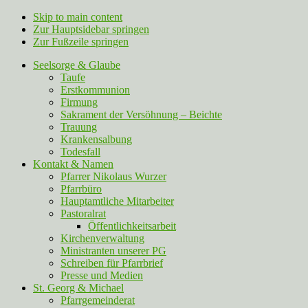
Skip to main content
Zur Hauptsidebar springen
Zur Fußzeile springen
Seelsorge & Glaube
Taufe
Erstkommunion
Firmung
Sakrament der Versöhnung – Beichte
Trauung
Krankensalbung
Todesfall
Kontakt & Namen
Pfarrer Nikolaus Wurzer
Pfarrbüro
Hauptamtliche Mitarbeiter
Pastoralrat
Öffentlichkeitsarbeit
Kirchenverwaltung
Ministranten unserer PG
Schreiben für Pfarrbrief
Presse und Medien
St. Georg & Michael
Pfarrgemeinderat