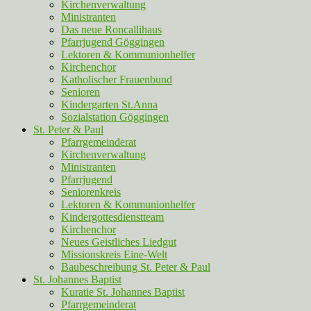
Kirchenverwaltung
Ministranten
Das neue Roncallihaus
Pfarrjugend Göggingen
Lektoren & Kommunionhelfer
Kirchenchor
Katholischer Frauenbund
Senioren
Kindergarten St.Anna
Sozialstation Göggingen
St. Peter & Paul
Pfarrgemeinderat
Kirchenverwaltung
Ministranten
Pfarrjugend
Seniorenkreis
Lektoren & Kommunionhelfer
Kindergottesdienstteam
Kirchenchor
Neues Geistliches Liedgut
Missionskreis Eine-Welt
Baubeschreibung St. Peter & Paul
St. Johannes Baptist
Kuratie St. Johannes Baptist
Pfarrgemeinderat