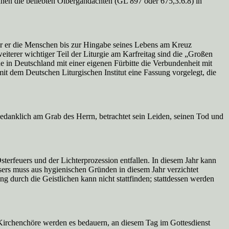
nnen die beliebten Ölbergandachten (GL 897 oder 675,3.6.8) in
der er die Menschen bis zur Hingabe seines Lebens am Kreuz
iterer wichtiger Teil der Liturgie am Karfreitag sind die „Großen
e in Deutschland mit einer eigenen Fürbitte die Verbundenheit mit
 dem Deutschen Liturgischen Institut eine Fassung vorgelegt, die
gedanklich am Grab des Herrn, betrachtet sein Leiden, seinen Tod und
sterfeuers und der Lichterprozession entfallen. In diesem Jahr kann
ers muss aus hygienischen Gründen in diesem Jahr verzichtet
 durch die Geistlichen kann nicht stattfinden; stattdessen werden
 Kirchenchöre werden es bedauern, an diesem Tag im Gottesdienst