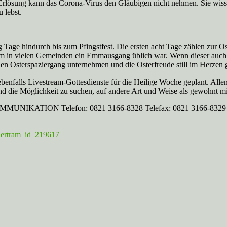
lösung kann das Corona-Virus den Gläubigen nicht nehmen. Sie wissen:
 lebst.
g Tage hindurch bis zum Pfingstfest. Die ersten acht Tage zählen zur Os
dem in vielen Gemeinden ein Emmausgang üblich war. Wenn dieser auch i
nen Osterspaziergang unternehmen und die Osterfreude still im Herzen 
ebenfalls Livestream-Gottesdienste für die Heilige Woche geplant. Allen
nd die Möglichkeit zu suchen, auf andere Art und Weise als gewohnt m
N Telefon: 0821 3166-8328 Telefax: 0821 3166-8329 E-Mail:
-Bertram_id_219617