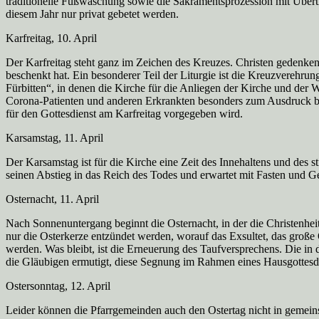
traditionelle Fußwaschung sowie die Sakramentsprozession mit Übertr
diesem Jahr nur privat gebetet werden.
Karfreitag, 10. April
Der Karfreitag steht ganz im Zeichen des Kreuzes. Christen gedenken
beschenkt hat. Ein besonderer Teil der Liturgie ist die Kreuzverehru
Fürbitten“, in denen die Kirche für die Anliegen der Kirche und der
Corona-Patienten und anderen Erkrankten besonders zum Ausdruck bri
für den Gottesdienst am Karfreitag vorgegeben wird.
Karsamstag, 11. April
Der Karsamstag ist für die Kirche eine Zeit des Innehaltens und des 
seinen Abstieg in das Reich des Todes und erwartet mit Fasten und G
Osternacht, 11. April
Nach Sonnenuntergang beginnt die Osternacht, in der die Christenheit 
nur die Osterkerze entzündet werden, worauf das Exsultet, das groß
werden. Was bleibt, ist die Erneuerung des Taufversprechens. Die in 
die Gläubigen ermutigt, diese Segnung im Rahmen eines Hausgottesd
Ostersonntag, 12. April
Leider können die Pfarrgemeinden auch den Ostertag nicht in gemein