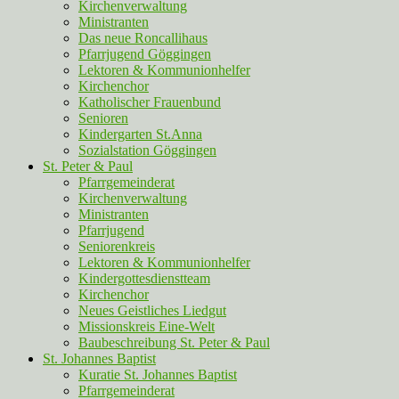
Kirchenverwaltung
Ministranten
Das neue Roncallihaus
Pfarrjugend Göggingen
Lektoren & Kommunionhelfer
Kirchenchor
Katholischer Frauenbund
Senioren
Kindergarten St.Anna
Sozialstation Göggingen
St. Peter & Paul
Pfarrgemeinderat
Kirchenverwaltung
Ministranten
Pfarrjugend
Seniorenkreis
Lektoren & Kommunionhelfer
Kindergottesdienstteam
Kirchenchor
Neues Geistliches Liedgut
Missionskreis Eine-Welt
Baubeschreibung St. Peter & Paul
St. Johannes Baptist
Kuratie St. Johannes Baptist
Pfarrgemeinderat