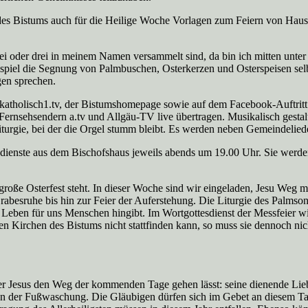
g des Bistums auch für die Heilige Woche Vorlagen zum Feiern von Hau
 oder drei in meinem Namen versammelt sind, da bin ich mitten unter i
el die Segnung von Palmbuschen, Osterkerzen und Osterspeisen selbs
gen sprechen.
n katholisch1.tv, der Bistumshomepage sowie auf dem Facebook-Auftritt
rnsehsendern a.tv und Allgäu-TV live übertragen. Musikalisch gestalt
turgie, bei der die Orgel stumm bleibt. Es werden neben Gemeindelie
sdienste aus dem Bischofshaus jeweils abends um 19.00 Uhr. Sie werden
oße Osterfest steht. In dieser Woche sind wir eingeladen, Jesu Weg m
besruhe bis hin zur Feier der Auferstehung. Die Liturgie des Palmsonn
n Leben für uns Menschen hingibt. Im Wortgottesdienst der Messfeier w
 Kirchen des Bistums nicht stattfinden kann, so muss sie dennoch nich
 Jesus den Weg der kommenden Tage gehen lässt: seine dienende Lieb
n der Fußwaschung. Die Gläubigen dürfen sich im Gebet an diesem Tag