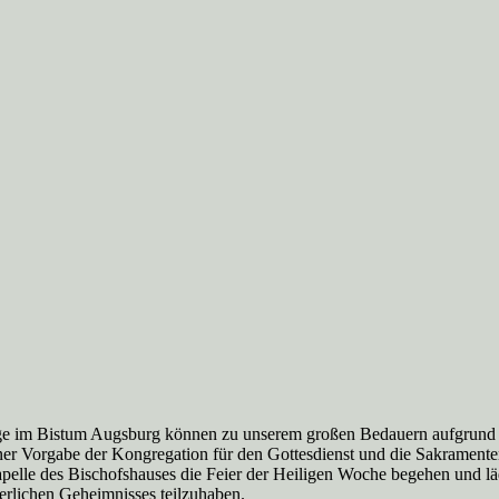
age im Bistum Augsburg können zu unserem großen Bedauern aufgrund 
iner Vorgabe der Kongregation für den Gottesdienst und die Sakramen
elle des Bischofshauses die Feier der Heiligen Woche begehen und lädt
erlichen Geheimnisses teilzuhaben.