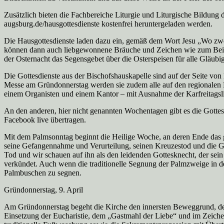
Zusätzlich bieten die Fachbereiche Liturgie und Liturgische Bildun
augsburg.de/hausgottesdienste kostenfrei heruntergeladen werden.
Die Hausgottesdienste laden dazu ein, gemäß dem Wort Jesu „Wo zwei
können dann auch liebgewonnene Bräuche und Zeichen wie zum Beispi
der Osternacht das Segensgebet über die Osterspeisen für alle Gläubi
Die Gottesdienste aus der Bischofshauskapelle sind auf der Seite vo
Messe am Gründonnerstag werden sie zudem alle auf den regionalen Fe
einem Organisten und einem Kantor – mit Ausnahme der Karfreitagsli
An den anderen, hier nicht genannten Wochentagen gibt es die Gotte
Facebook live übertragen.
Mit dem Palmsonntag beginnt die Heilige Woche, an deren Ende das gr
seine Gefangennahme und Verurteilung, seinen Kreuzestod und die Gra
Tod und wir schauen auf ihn als den leidenden Gottesknecht, der sei
verkündet. Auch wenn die traditionelle Segnung der Palmzweige in den
Palmbuschen zu segnen.
Gründonnerstag, 9. April
Am Gründonnerstag begeht die Kirche den innersten Beweggrund, der
Einsetzung der Eucharistie, dem „Gastmahl der Liebe“ und im Zeiche