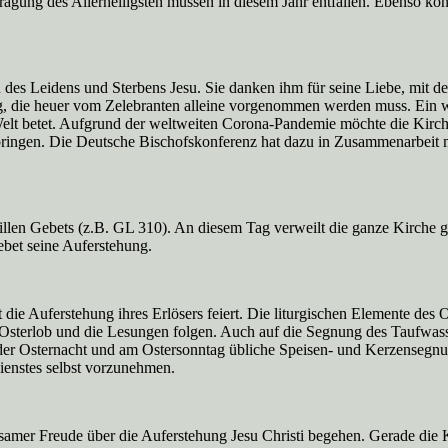
agung des Allerheiligsten müssen in diesem Jahr entfallen. Ebenso kö
 des Leidens und Sterbens Jesu. Sie danken ihm für seine Liebe, mit 
ng, die heuer vom Zelebranten alleine vorgenommen werden muss. Ein we
 Welt betet. Aufgrund der weltweiten Corona-Pandemie möchte die Kirch
ngen. Die Deutsche Bischofskonferenz hat dazu in Zusammenarbeit mit
stillen Gebets (z.B. GL 310). An diesem Tag verweilt die ganze Kirche 
ebet seine Auferstehung.
die Auferstehung ihres Erlösers feiert. Die liturgischen Elemente des O
e Osterlob und die Lesungen folgen. Auch auf die Segnung des Taufwass
der Osternacht und am Ostersonntag übliche Speisen- und Kerzensegnung
ienstes selbst vorzunehmen.
samer Freude über die Auferstehung Jesu Christi begehen. Gerade die