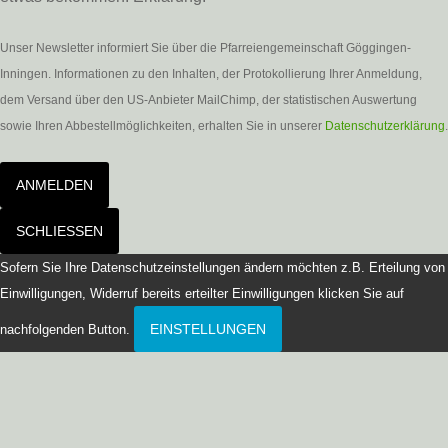
Unser Newsletter informiert Sie über die Pfarreiengemeinschaft Göggingen-
Inningen. Informationen zu den Inhalten, der Protokollierung Ihrer Anmeldung,
dem Versand über den US-Anbieter MailChimp, der statistischen Auswertung
sowie Ihren Abbestellmöglichkeiten, erhalten Sie in unserer
Datenschutzerklärung
.
ANMELDEN
SCHLIESSEN
Sofern Sie Ihre Datenschutzeinstellungen ändern möchten z.B. Erteilung von
Einwilligungen, Widerruf bereits erteilter Einwilligungen klicken Sie auf
EINSTELLUNGEN
nachfolgenden Button.