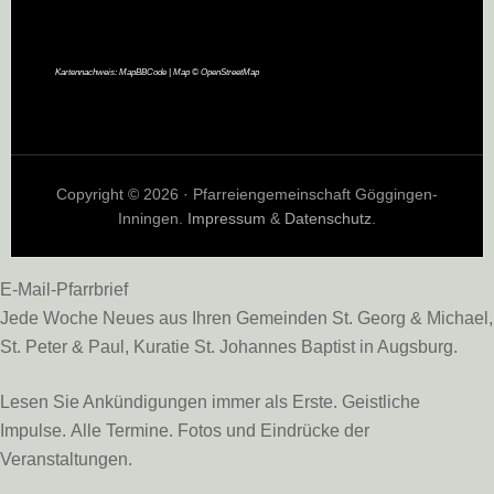
Kartennachweis:
MapBBCode
| Map ©
OpenStreetMap
Copyright © 2026 · Pfarreiengemeinschaft Göggingen-
Inningen.
Impressum
&
Datenschutz
.
E-Mail-Pfarrbrief
Jede Woche Neues aus Ihren Gemeinden St. Georg & Michael,
St. Peter & Paul, Kuratie St. Johannes Baptist in Augsburg.
Lesen Sie Ankündigungen immer als Erste. Geistliche
Impulse. Alle Termine. Fotos und Eindrücke der
Veranstaltungen.