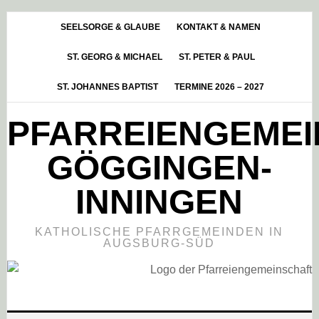
Skip
Zur
Zur
to
Hauptsidebar
Fußzeile
SEELSORGE & GLAUBE
KONTAKT & NAMEN
main
springen
springen
ST. GEORG & MICHAEL
ST. PETER & PAUL
content
ST. JOHANNES BAPTIST
TERMINE 2026 – 2027
PFARREIENGEME
GÖGGINGEN-
INNINGEN
KATHOLISCHE PFARRGEMEINDEN IN
AUGSBURG-SÜD