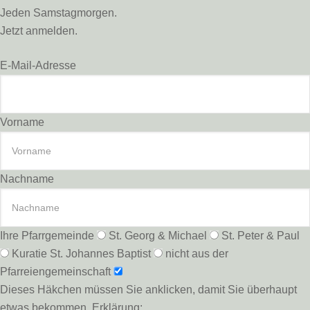
Jeden Samstagmorgen.
Jetzt anmelden.
E-Mail-Adresse
Vorname
Nachname
Ihre Pfarrgemeinde
St. Georg & Michael
St. Peter & Paul
Kuratie St. Johannes Baptist
nicht aus der
Pfarreiengemeinschaft
Dieses Häkchen müssen Sie anklicken, damit Sie überhaupt
etwas bekommen. Erklärung: