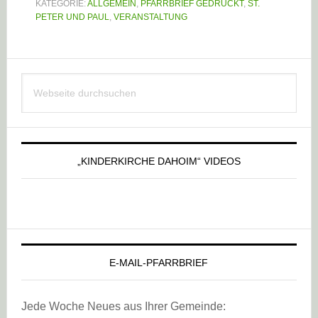
KATEGORIE:
ALLGEMEIN
,
PFARRBRIEF GEDRUCKT
,
ST.
PETER UND PAUL
,
VERANSTALTUNG
Haupt-
Webseite
Sidebar
durchsuchen
„KINDERKIRCHE DAHOIM“ VIDEOS
E-MAIL-PFARRBRIEF
Jede Woche Neues aus Ihrer Gemeinde: