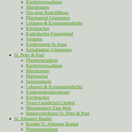
Kirchenverwaltung
Ministranten
Das neue Roncallihaus
Pfarrjugend Göggingen
Lektoren & Kommunionhelfer
Kirchenchor
Katholischer Frauenbund
Senioren
Kindergarten St.Anna
Sozialstation Göggingen
St. Peter & Paul
Pfarrgemeinderat
Kirchenverwaltung
Ministranten
Pfarrjugend
Seniorenkreis
Lektoren & Kommunionhelfer
Kindergottesdienstteam
Kirchenchor
Neues Geistliches Liedgut
Missionskreis Eine-Welt
Baubeschreibung St. Peter & Paul
St. Johannes Baptist
Kuratie St. Johannes Baptist
Pfarrgemeinderat