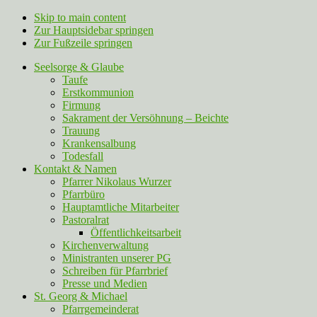
Skip to main content
Zur Hauptsidebar springen
Zur Fußzeile springen
Seelsorge & Glaube
Taufe
Erstkommunion
Firmung
Sakrament der Versöhnung – Beichte
Trauung
Krankensalbung
Todesfall
Kontakt & Namen
Pfarrer Nikolaus Wurzer
Pfarrbüro
Hauptamtliche Mitarbeiter
Pastoralrat
Öffentlichkeitsarbeit
Kirchenverwaltung
Ministranten unserer PG
Schreiben für Pfarrbrief
Presse und Medien
St. Georg & Michael
Pfarrgemeinderat