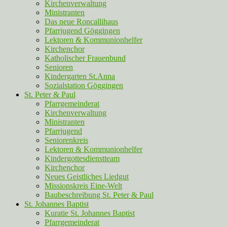
Kirchenverwaltung
Ministranten
Das neue Roncallihaus
Pfarrjugend Göggingen
Lektoren & Kommunionhelfer
Kirchenchor
Katholischer Frauenbund
Senioren
Kindergarten St.Anna
Sozialstation Göggingen
St. Peter & Paul
Pfarrgemeinderat
Kirchenverwaltung
Ministranten
Pfarrjugend
Seniorenkreis
Lektoren & Kommunionhelfer
Kindergottesdienstteam
Kirchenchor
Neues Geistliches Liedgut
Missionskreis Eine-Welt
Baubeschreibung St. Peter & Paul
St. Johannes Baptist
Kuratie St. Johannes Baptist
Pfarrgemeinderat