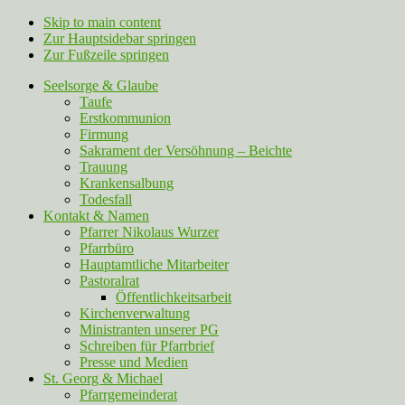
Skip to main content
Zur Hauptsidebar springen
Zur Fußzeile springen
Seelsorge & Glaube
Taufe
Erstkommunion
Firmung
Sakrament der Versöhnung – Beichte
Trauung
Krankensalbung
Todesfall
Kontakt & Namen
Pfarrer Nikolaus Wurzer
Pfarrbüro
Hauptamtliche Mitarbeiter
Pastoralrat
Öffentlichkeitsarbeit
Kirchenverwaltung
Ministranten unserer PG
Schreiben für Pfarrbrief
Presse und Medien
St. Georg & Michael
Pfarrgemeinderat