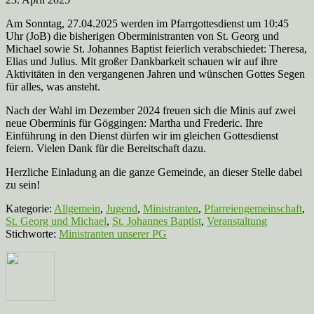
Am Sonntag, 27.04.2025 werden im Pfarrgottesdienst um 10:45
Uhr (JoB) die bisherigen Oberministranten von St. Georg und
Michael sowie St. Johannes Baptist feierlich verabschiedet: Theresa,
Elias und Julius. Mit großer Dankbarkeit schauen wir auf ihre
Aktivitäten in den vergangenen Jahren und wünschen Gottes Segen
für alles, was ansteht.
Nach der Wahl im Dezember 2024 freuen sich die Minis auf zwei
neue Oberminis für Göggingen: Martha und Frederic. Ihre
Einführung in den Dienst dürfen wir im gleichen Gottesdienst
feiern. Vielen Dank für die Bereitschaft dazu.
Herzliche Einladung an die ganze Gemeinde, an dieser Stelle dabei
zu sein!
Kategorie:
Allgemein
,
Jugend
,
Ministranten
,
Pfarreiengemeinschaft
,
St. Georg und Michael
,
St. Johannes Baptist
,
Veranstaltung
Stichworte:
Ministranten unserer PG