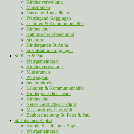
Kirchenverwaltung
Ministranten
Das neue Roncallihaus
Pfarrjugend Göggingen
Lektoren & Kommunionhelfer
Kirchenchor
Katholischer Frauenbund
Senioren
Kindergarten St.Anna
Sozialstation Göggingen
St. Peter & Paul
Pfarrgemeinderat
Kirchenverwaltung
Ministranten
Pfarrjugend
Seniorenkreis
Lektoren & Kommunionhelfer
Kindergottesdienstteam
Kirchenchor
Neues Geistliches Liedgut
Missionskreis Eine-Welt
Baubeschreibung St. Peter & Paul
St. Johannes Baptist
Kuratie St. Johannes Baptist
Pfarrgemeinderat