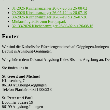
31-2026 Kirchenanzeiger 26-07-26 bis 26-08-02
29-2026 Kirchenanzeiger 26-07-12 bis 26-07-19
30-2026 Kirchenanzeiger 26-07-19 bis 26-07-26
Miniausflug 2026 zum Europapark
32+33-2026 Kirchenanzeiger 26-08-02 bis 26-08-16
Footer
Wir sind die Katholische Pfarreien­gemeinschaft Göggingen-Inningen
Baptist in Augsburg-Göggingen.
Wir gehören dem Dekanat Augsburg II des Bistums Augsburg an. Der 
Sie finden uns in…
St. Georg und Michael
Klausenberg 7
86199 Augsburg-Göggingen
Telefon Pfarrbüro 0821 90653-0
St. Peter und Paul
Bobinger Strasse 59
86199 Augsburg-Inningen