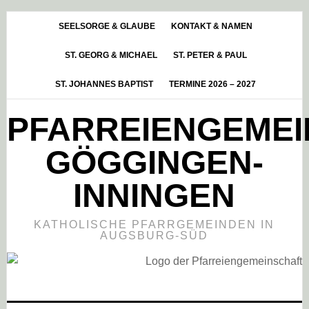
Skip
Zur
Zur
to
Hauptsidebar
Fußzeile
SEELSORGE & GLAUBE
KONTAKT & NAMEN
main
springen
springen
ST. GEORG & MICHAEL
ST. PETER & PAUL
content
ST. JOHANNES BAPTIST
TERMINE 2026 – 2027
PFARREIENGEME
GÖGGINGEN-
INNINGEN
KATHOLISCHE PFARRGEMEINDEN IN
AUGSBURG-SÜD