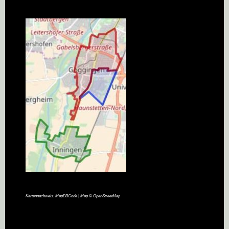
Kartennachweis:
MapBBCode
| Map ©
OpenStreetMap