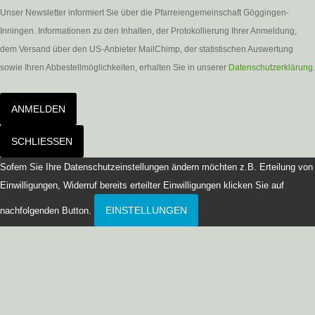
Unser Newsletter informiert Sie über die Pfarreiengemeinschaft Göggingen-
Inningen. Informationen zu den Inhalten, der Protokollierung Ihrer Anmeldung,
dem Versand über den US-Anbieter MailChimp, der statistischen Auswertung
sowie Ihren Abbestellmöglichkeiten, erhalten Sie in unserer
Datenschutzerklärung
.
ANMELDEN
SCHLIESSEN
Sofern Sie Ihre Datenschutzeinstellungen ändern möchten z.B. Erteilung von
Einwilligungen, Widerruf bereits erteilter Einwilligungen klicken Sie auf
EINSTELLUNGEN
nachfolgenden Button.