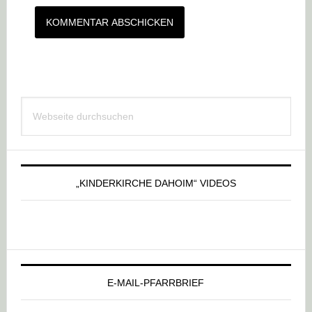
Haupt-
Webseite
Sidebar
durchsuchen
„KINDERKIRCHE DAHOIM“ VIDEOS
E-MAIL-PFARRBRIEF