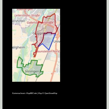
Kartennachweis:
MapBBCode
| Map ©
OpenStreetMap