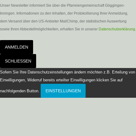
Unser Newsletter informiert Sie über die Pfarreiengemeinschaft Göggingen-
Inningen. Informationen zu den Inhalten, der Protokollierung Ihrer Anmeldung,
dem Versand über den US-Anbieter MailChimp, der statistischen Auswertung
sowie Ihren Abbestellmöglichkeiten, erhalten Sie in unserer
Datenschutzerklärung
.
ANMELDEN
SCHLIESSEN
Sofern Sie Ihre Datenschutzeinstellungen ändern möchten z.B. Erteilung von
Einwilligungen, Widerruf bereits erteilter Einwilligungen klicken Sie auf
EINSTELLUNGEN
nachfolgenden Button.