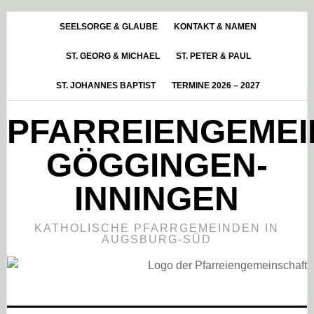
Skip
Zur
Zur
to
Hauptsidebar
Fußzeile
SEELSORGE & GLAUBE
KONTAKT & NAMEN
main
springen
springen
ST. GEORG & MICHAEL
ST. PETER & PAUL
content
ST. JOHANNES BAPTIST
TERMINE 2026 – 2027
PFARREIENGEME
GÖGGINGEN-
INNINGEN
KATHOLISCHE PFARRGEMEINDEN IN
AUGSBURG-SÜD