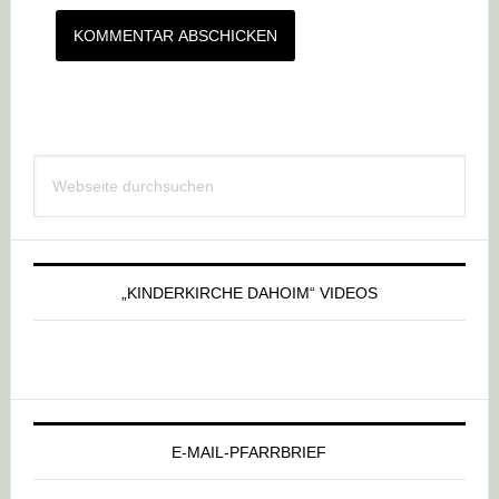
Haupt-
Webseite
Sidebar
durchsuchen
„KINDERKIRCHE DAHOIM“ VIDEOS
E-MAIL-PFARRBRIEF