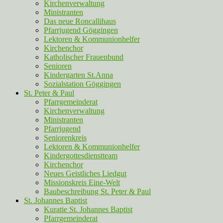
Kirchenverwaltung
Ministranten
Das neue Roncallihaus
Pfarrjugend Göggingen
Lektoren & Kommunionhelfer
Kirchenchor
Katholischer Frauenbund
Senioren
Kindergarten St.Anna
Sozialstation Göggingen
St. Peter & Paul
Pfarrgemeinderat
Kirchenverwaltung
Ministranten
Pfarrjugend
Seniorenkreis
Lektoren & Kommunionhelfer
Kindergottesdienstteam
Kirchenchor
Neues Geistliches Liedgut
Missionskreis Eine-Welt
Baubeschreibung St. Peter & Paul
St. Johannes Baptist
Kuratie St. Johannes Baptist
Pfarrgemeinderat