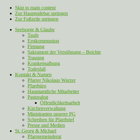
Skip to main content
Zur Hauptsidebar springen
Zur Fußzeile springen
Seelsorge & Glaube
Taufe
Erstkommunion
Firmung
Sakrament der Versöhnung – Beichte
Trauung
Krankensalbung
Todesfall
Kontakt & Namen
Pfarrer Nikolaus Wurzer
Pfarrbüro
Hauptamtliche Mitarbeiter
Pastoralrat
Öffentlichkeitsarbeit
Kirchenverwaltung
Ministranten unserer PG
Schreiben für Pfarrbrief
Presse und Medien
St. Georg & Michael
Pfarrgemeinderat