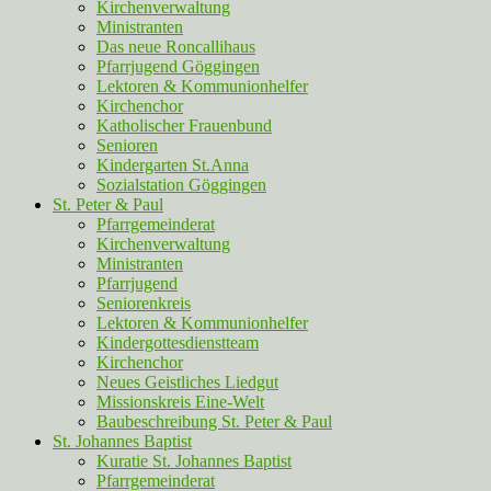
Kirchenverwaltung
Ministranten
Das neue Roncallihaus
Pfarrjugend Göggingen
Lektoren & Kommunionhelfer
Kirchenchor
Katholischer Frauenbund
Senioren
Kindergarten St.Anna
Sozialstation Göggingen
St. Peter & Paul
Pfarrgemeinderat
Kirchenverwaltung
Ministranten
Pfarrjugend
Seniorenkreis
Lektoren & Kommunionhelfer
Kindergottesdienstteam
Kirchenchor
Neues Geistliches Liedgut
Missionskreis Eine-Welt
Baubeschreibung St. Peter & Paul
St. Johannes Baptist
Kuratie St. Johannes Baptist
Pfarrgemeinderat