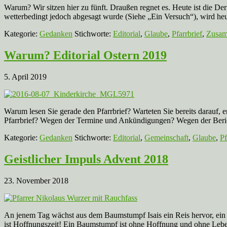
Warum? Wir sitzen hier zu fünft. Draußen regnet es. Heute ist die Dern
wetterbedingt jedoch abgesagt wurde (Siehe „Ein Versuch“), wird heu
Kategorie:
Gedanken
Stichworte:
Editorial
,
Glaube
,
Pfarrbrief
,
Zusa
Warum? Editorial Ostern 2019
5. April 2019
Warum lesen Sie gerade den Pfarrbrief? Warteten Sie bereits darauf,
Pfarrbrief? Wegen der Termine und Ankündigungen? Wegen der Berichte
Kategorie:
Gedanken
Stichworte:
Editorial
,
Gemeinschaft
,
Glaube
,
Pf
Geistlicher Impuls Advent 2018
23. November 2018
An jenem Tag wächst aus dem Baumstumpf Isais ein Reis hervor, ein ju
ist Hoffnungszeit! Ein Baumstumpf ist ohne Hoffnung und ohne Leb