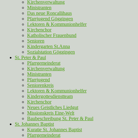
Kirchenverwaltung
Ministranten
Das neue Roncallihaus
Pfarrjugend Göggingen
Lektoren & Kommunionhelfer
Kirchenchor
Katholischer Frauenbund
Senioren
Kindergarten St.Anna
Sozialstation Göggingen
St. Peter & Paul
Pfarrgemeinderat
Kirchenverwaltung
Ministranten
Pfarrjugend
Seniorenkreis
Lektoren & Kommunionhelfer
Kindergottesdienstteam
Kirchenchor
Neues Geistliches Liedgut
Missionskreis Eine-Welt
Baubeschreibung St. Peter & Paul
St. Johannes Baptist
Kuratie St. Johannes Baptist
Pfarrgemeinderat