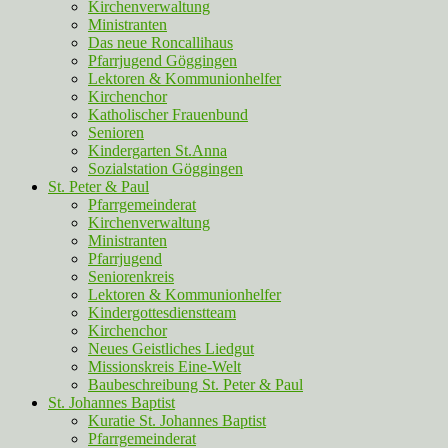
Kirchenverwaltung
Ministranten
Das neue Roncallihaus
Pfarrjugend Göggingen
Lektoren & Kommunionhelfer
Kirchenchor
Katholischer Frauenbund
Senioren
Kindergarten St.Anna
Sozialstation Göggingen
St. Peter & Paul
Pfarrgemeinderat
Kirchenverwaltung
Ministranten
Pfarrjugend
Seniorenkreis
Lektoren & Kommunionhelfer
Kindergottesdienstteam
Kirchenchor
Neues Geistliches Liedgut
Missionskreis Eine-Welt
Baubeschreibung St. Peter & Paul
St. Johannes Baptist
Kuratie St. Johannes Baptist
Pfarrgemeinderat