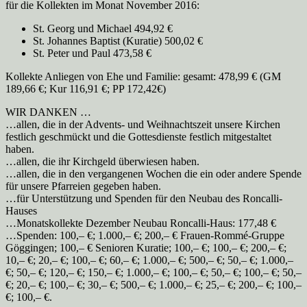
für die Kollekten im Monat November 2016:
St. Georg und Michael 494,92 €
St. Johannes Baptist (Kuratie) 500,02 €
St. Peter und Paul 473,58 €
Kollekte Anliegen von Ehe und Familie: gesamt: 478,99 € (GM
189,66 €; Kur 116,91 €; PP 172,42€)
WIR DANKEN …
…allen, die in der Advents- und Weihnachtszeit unsere Kirchen
festlich geschmückt und die Gottesdienste festlich mitgestaltet
haben.
…allen, die ihr Kirchgeld überwiesen haben.
…allen, die in den vergangenen Wochen die ein oder andere Spende
für unsere Pfarreien gegeben haben.
…für Unterstützung und Spenden für den Neubau des Roncalli-
Hauses
…Monatskollekte Dezember Neubau Roncalli-Haus: 177,48 €
…Spenden: 100,– €; 1.000,– €; 200,– € Frauen-Rommé-Gruppe
Göggingen; 100,– € Senioren Kuratie; 100,– €; 100,– €; 200,– €;
10,– €; 20,– €; 100,– €; 60,– €; 1.000,– €; 500,– €; 50,– €; 1.000,–
€; 50,– €; 120,– €; 150,– €; 1.000,– €; 100,– €; 50,– €; 100,– €; 50,–
€; 20,– €; 100,– €; 30,– €; 500,– €; 1.000,– €; 25,– €; 200,– €; 100,–
€; 100,– €.