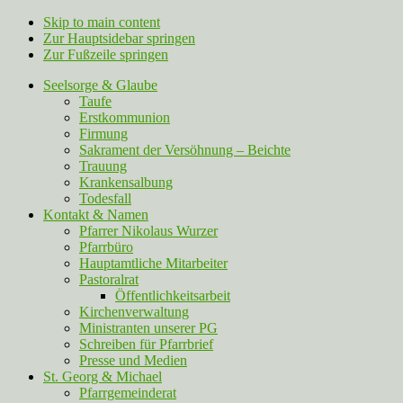
Skip to main content
Zur Hauptsidebar springen
Zur Fußzeile springen
Seelsorge & Glaube
Taufe
Erstkommunion
Firmung
Sakrament der Versöhnung – Beichte
Trauung
Krankensalbung
Todesfall
Kontakt & Namen
Pfarrer Nikolaus Wurzer
Pfarrbüro
Hauptamtliche Mitarbeiter
Pastoralrat
Öffentlichkeitsarbeit
Kirchenverwaltung
Ministranten unserer PG
Schreiben für Pfarrbrief
Presse und Medien
St. Georg & Michael
Pfarrgemeinderat