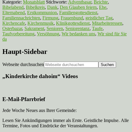
Kategorie:
Monatsblatt
Stichworte:
Adventbasar
,
Beichte
,
Bibelabend
,
Bibelkreis
,
Dank
,
Den Glauben feiern
,
Ehe
,
Elternabend
,
Erstkommunion
,
Familiengottesdienst
,
Familiennachrichten
,
Firmung
,
Frauenbund
,
geistlicher Tag
,
Kirchencafe
,
Kirchenmusik
,
Klinikgottesdienst
,
Mitarbeiteressen
,
Osterbazar
,
Sakrament
,
Senioren
,
Seniorentanz
,
Taufe
,
Taufvorbereitung
,
Versöhnung
,
Wir bedanken uns
,
Wir sind für Sie
da
Haupt-Sidebar
Webseite durchsuchen
„Kinderkirche dahoim“ Videos
E-Mail-Pfarrbrief
Jede Woche Neues aus Ihrer Gemeinde:
Lesen Sie Ankündigungen immer als Erste. Geistliche Impulse. Alle
Termine, Fotos und Eindrücke der Veranstaltungen.