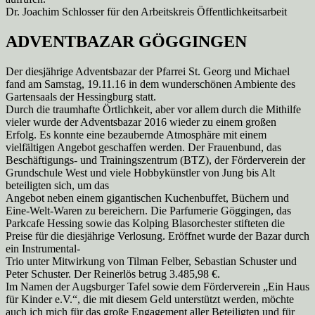
Dr. Joachim Schlosser für den Arbeitskreis Öffentlichkeitsarbeit
ADVENTBAZAR GÖGGINGEN
Der diesjährige Adventsbazar der Pfarrei St. Georg und Michael
fand am Samstag, 19.11.16 in dem wunderschönen Ambiente des
Gartensaals der Hessingburg statt.
Durch die traumhafte Örtlichkeit, aber vor allem durch die Mithilfe
vieler wurde der Adventsbazar 2016 wieder zu einem großen
Erfolg. Es konnte eine bezaubernde Atmosphäre mit einem
vielfältigen Angebot geschaffen werden. Der Frauenbund, das
Beschäftigungs- und Trainingszentrum (BTZ), der Förderverein der
Grundschule West und viele Hobbykünstler von Jung bis Alt
beteiligten sich, um das
Angebot neben einem gigantischen Kuchenbuffet, Büchern und
Eine-Welt-Waren zu bereichern. Die Parfumerie Göggingen, das
Parkcafe Hessing sowie das Kolping Blasorchester stifteten die
Preise für die diesjährige Verlosung. Eröffnet wurde der Bazar durch
ein Instrumental-
Trio unter Mitwirkung von Tilman Felber, Sebastian Schuster und
Peter Schuster. Der Reinerlös betrug 3.485,98 €.
Im Namen der Augsburger Tafel sowie dem Förderverein „Ein Haus
für Kinder e.V.“, die mit diesem Geld unterstützt werden, möchte
auch ich mich für das große Engagement aller Beteiligten und für