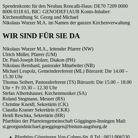
Spendenkonto für den Neubau Roncalli-Haus: DE70 7209 0000
8006 0118 61, BIC: GENODEF1AUB Konto-Inhaber:
Kirchenstiftung St. Georg und Michael
Nikolaus Wurzer M.A. im Namen der ganzen Kirchenverwaltung
WIR SIND FÜR SIE DA
Nikolaus Wurzer M.A., leitender Pfarrer (NW)
Ulrich Müller, Pfarrer (UM)
Dr. Paul-Joseph Holzer, Diakon (PH)
Nikolaus Bernhard, pastoraler Mitarbeiter (NB)
Michael Leupolz, Gemeindereferent (ML) Bürozeit: Die 14.00 –
15.30 Uhr
Thomas Seibert, Pastoralreferent (TS) Bürozeit: Die 15.00 – 18.00
Uhr + Fr 10.30 – 12.30 Uhr
Stefan Albertshauser, Kirchenmusiker (SA)
Roland Stegmann, Mesner (RS)
Christine Kneidl, Sekretärin (CK)
Claudia Kramer Sekretärin (CKR)
Heidi Reschka, Sekretärin (HR)
Pfarrbüro der Pfarreiengemeinschaft Göggingen-Inningen Mail:
st.georgundmichael.goeggingen@bistum-augsburg.de
Pfarrbüro Göggingen Von-Cobres-Str. 8 Tel.: 0821/906530