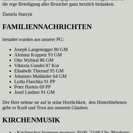
die rege Beteiligung aller Besucher ganz herzlich bedanken.
Daniela Starzyk
FAMILIENNACHRICHTEN
bestattet wurden aus unserer PG:
Joseph Langenegger 80 GM
Aloisius Koppetz 93 GM
Otto Wybiral 86 GM
Viktoria Gundel 87 Kur
Elisabeth Thierauf 95 GM
Johannes Mailänder 64 GM
Lydia Flaschka 91 PP
Peter Harteis 69 PP
Josef Lindner 91 GM
Der Herr nehme sie auf in seine Herrlichkeit, den Hinterbliebenen
gebe er Kraft und Trost aus unserem Glauben.
KIRCHENMUSIK
· Kirchenchor Inningen montags 20:00 -22:00 Uhr, Pfarrheim