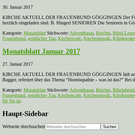
30. Januar 2017
KIRCHE AKTUELL DER FRAUENBUND GÖGGINGEN Der Frauenbund lädt 
herzlich eingeladen sind. B. Hingerl SENIOREN Die Senioren in Gö
Kategorie:
Monatsblatt
Stichworte:
Adventbasar
,
Beichte
,
Bibel-Lese
Frauenbund
,
geistlicher Tag
,
Kirchencafe
,
Kirchenmusik
,
Klinikgotte
Monatsblatt Januar 2017
27. Januar 2017
KIRCHE AKTUELL DER FRAUENBUND GÖGGINGEN lädt am Donnerstag 
Bagger, referiert über das Thema “Homöopathie – was ist das?” Bei d
Kategorie:
Monatsblatt
Stichworte:
Adventbasar
,
Beichte
,
Bibelabend
Frauenbund
,
geistlicher Tag
,
Kirchencafe
,
Kirchenmusik
,
Klinikgotte
für Sie da
Haupt-Sidebar
Webseite durchsuchen