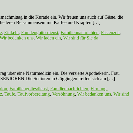
ag in die Kuratie ein. Wir freuen uns auch auf Gäste, die
 heiteren Beisammensein mit Kaffee und Krapfen […]
e
,
Einkehr
,
Familengottesdienst
,
Familiennachrichten
,
Fastenzeit
,
Wir bedanken uns
,
Wir laden ein
,
Wir sind für Sie da
 eine Naturmedizin ein. Die versierte Apothekerin, Frau
inger SENIOREN Die Senioren in Göggingen treffen sich am […]
nion
,
Familiengottesdienst
,
Familiennachrichten
,
Firmung
,
nz
,
Taufe
,
Taufvorbereitung
,
Versöhnung
,
Wir bedanken uns
,
Wir sind