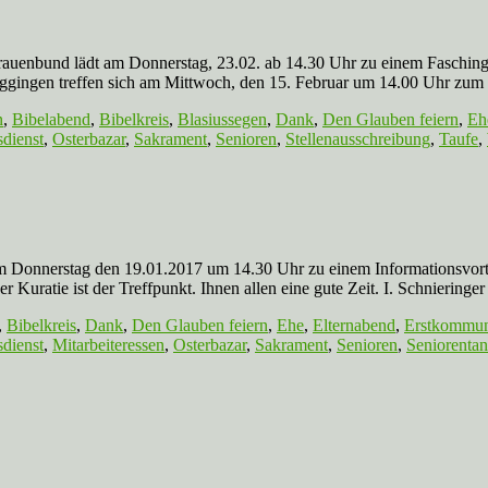
am Donnerstag, 23.02. ab 14.30 Uhr zu einem Faschingsnachmitt
ggingen treffen sich am Mittwoch, den 15. Februar um 14.00 Uhr zum
n
,
Bibelabend
,
Bibelkreis
,
Blasiussegen
,
Dank
,
Den Glauben feiern
,
Eh
sdienst
,
Osterbazar
,
Sakrament
,
Senioren
,
Stellenausschreibung
,
Taufe
,
den 19.01.2017 um 14.30 Uhr zu einem Informationsvortrag über
er Kuratie ist der Treffpunkt. Ihnen allen eine gute Zeit. I. Schnier
,
Bibelkreis
,
Dank
,
Den Glauben feiern
,
Ehe
,
Elternabend
,
Erstkommu
sdienst
,
Mitarbeiteressen
,
Osterbazar
,
Sakrament
,
Senioren
,
Seniorenta