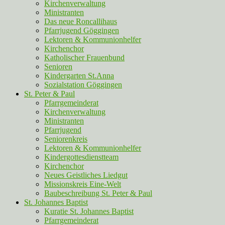
Kirchenverwaltung
Ministranten
Das neue Roncallihaus
Pfarrjugend Göggingen
Lektoren & Kommunionhelfer
Kirchenchor
Katholischer Frauenbund
Senioren
Kindergarten St.Anna
Sozialstation Göggingen
St. Peter & Paul
Pfarrgemeinderat
Kirchenverwaltung
Ministranten
Pfarrjugend
Seniorenkreis
Lektoren & Kommunionhelfer
Kindergottesdienstteam
Kirchenchor
Neues Geistliches Liedgut
Missionskreis Eine-Welt
Baubeschreibung St. Peter & Paul
St. Johannes Baptist
Kuratie St. Johannes Baptist
Pfarrgemeinderat