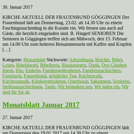
30. Januar 2017
KIRCHE AKTUELL DER FRAUENBUND GÖGGINGEN Der
Frauenbund lädt am Donnerstag, 23.02. ab 14.30 Uhr zu einem
Faschingsnachmittag in die Kuratie ein. Wir freuen uns auch auf
Gäste, die herzlich eingeladen sind. B. Hingerl SENIOREN Die
Senioren in Göggingen treffen sich am Mittwoch, den 15. Februar
um 14.00 Uhr zum heiteren Beisammensein mit Kaffee und Krapfen
[…]
Kategorie:
Monatsblatt
Stichworte:
Adventbasar
,
Beichte
,
Bibel-
Lesen
,
Bibelabend
,
Bibelkreis
,
Blasiussegen
,
Dank
,
Den Glauben
feiern
,
Ehe
,
Einkehr
,
Familengottesdienst
,
Familiennachrichten
,
Fastenzeit
,
Frauenbund
,
geistlicher Tag
,
Kirchencafe
,
Kirchenmusik
,
Klinikgottesdienst
,
Osterbazar
,
Sakrament
,
Senioren
,
Stellenausschreibung
,
Taufe
,
Wir bedanken uns
,
Wir laden ein
,
Wir
sind für Sie da
Monatsblatt Januar 2017
27. Januar 2017
KIRCHE AKTUELL DER FRAUENBUND GÖGGINGEN lädt
am Donnerstag den 19.01.2017 um 14.30 Uhr zu einem