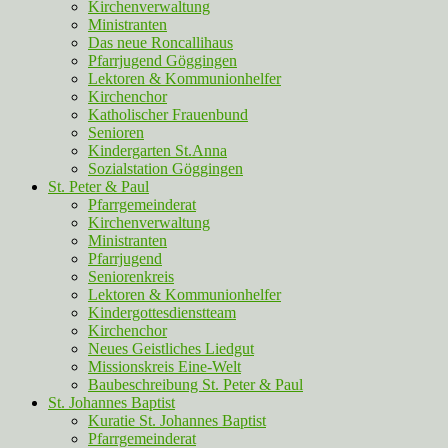
Kirchenverwaltung
Ministranten
Das neue Roncallihaus
Pfarrjugend Göggingen
Lektoren & Kommunionhelfer
Kirchenchor
Katholischer Frauenbund
Senioren
Kindergarten St.Anna
Sozialstation Göggingen
St. Peter & Paul
Pfarrgemeinderat
Kirchenverwaltung
Ministranten
Pfarrjugend
Seniorenkreis
Lektoren & Kommunionhelfer
Kindergottesdienstteam
Kirchenchor
Neues Geistliches Liedgut
Missionskreis Eine-Welt
Baubeschreibung St. Peter & Paul
St. Johannes Baptist
Kuratie St. Johannes Baptist
Pfarrgemeinderat