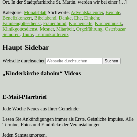
Ort. In der Stadtpfarrkirche St. Martin, werden wir bei einer […]
Kategorie:
Monatsblatt
Stichworte:
Adventskalender
,
Beichte
,
Benefizkonzert
,
Bibelabend
,
Danke
,
Ehe
,
Einkehr
,
Familengottesdienst
,
Frauenbund
,
Kirchencafe
,
Kirchenmusik
,
Klinikgottesdienst
,
Mesner
,
Mitarbeit
,
Orgelführung
,
Osterbazar
,
Senioren
,
Taufe
,
Terminkonferenz
Haupt-Sidebar
Webseite durchsuchen
„Kinderkirche dahoim“ Videos
E-Mail-Pfarrbrief
Jede Woche Neues aus Ihrer Gemeinde:
Lesen Sie Ankündigungen immer als Erste. Geistliche Impulse. Alle
Termine, Fotos und Eindrücke der Veranstaltungen.
Jeden Samstagmorgen.