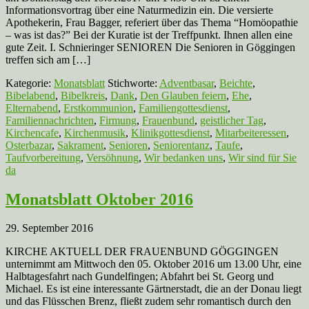
Informationsvortrag über eine Naturmedizin ein. Die versierte
Apothekerin, Frau Bagger, referiert über das Thema “Homöopathie
– was ist das?” Bei der Kuratie ist der Treffpunkt. Ihnen allen eine
gute Zeit. I. Schnieringer SENIOREN Die Senioren in Göggingen
treffen sich am […]
Kategorie:
Monatsblatt
Stichworte:
Adventbasar
,
Beichte
,
Bibelabend
,
Bibelkreis
,
Dank
,
Den Glauben feiern
,
Ehe
,
Elternabend
,
Erstkommunion
,
Familiengottesdienst
,
Familiennachrichten
,
Firmung
,
Frauenbund
,
geistlicher Tag
,
Kirchencafe
,
Kirchenmusik
,
Klinikgottesdienst
,
Mitarbeiteressen
,
Osterbazar
,
Sakrament
,
Senioren
,
Seniorentanz
,
Taufe
,
Taufvorbereitung
,
Versöhnung
,
Wir bedanken uns
,
Wir sind für Sie
da
Monatsblatt Oktober 2016
29. September 2016
KIRCHE AKTUELL DER FRAUENBUND GÖGGINGEN
unternimmt am Mittwoch den 05. Oktober 2016 um 13.00 Uhr, eine
Halbtagesfahrt nach Gundelfingen; Abfahrt bei St. Georg und
Michael. Es ist eine interessante Gärtnerstadt, die an der Donau liegt
und das Flüsschen Brenz, fließt zudem sehr romantisch durch den