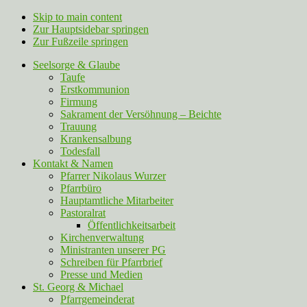
Skip to main content
Zur Hauptsidebar springen
Zur Fußzeile springen
Seelsorge & Glaube
Taufe
Erstkommunion
Firmung
Sakrament der Versöhnung – Beichte
Trauung
Krankensalbung
Todesfall
Kontakt & Namen
Pfarrer Nikolaus Wurzer
Pfarrbüro
Hauptamtliche Mitarbeiter
Pastoralrat
Öffentlichkeitsarbeit
Kirchenverwaltung
Ministranten unserer PG
Schreiben für Pfarrbrief
Presse und Medien
St. Georg & Michael
Pfarrgemeinderat