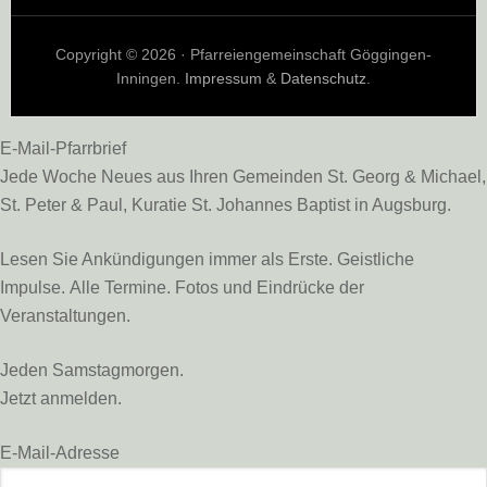
Copyright © 2026 · Pfarreiengemeinschaft Göggingen-
Inningen.
Impressum
&
Datenschutz
.
E-Mail-Pfarrbrief
Jede Woche Neues aus Ihren Gemeinden St. Georg & Michael,
St. Peter & Paul, Kuratie St. Johannes Baptist in Augsburg.
Lesen Sie Ankündigungen immer als Erste. Geistliche
Impulse. Alle Termine. Fotos und Eindrücke der
Veranstaltungen.
Jeden Samstagmorgen.
Jetzt anmelden.
E-Mail-Adresse