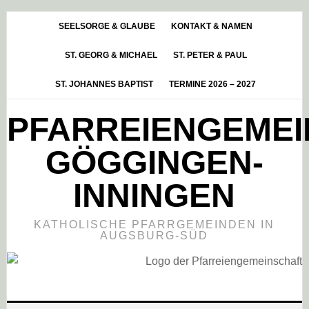
Skip
Zur
Zur
to
Hauptsidebar
Fußzeile
SEELSORGE & GLAUBE
KONTAKT & NAMEN
main
springen
springen
ST. GEORG & MICHAEL
ST. PETER & PAUL
content
ST. JOHANNES BAPTIST
TERMINE 2026 – 2027
PFARREIENGEME
GÖGGINGEN-
INNINGEN
KATHOLISCHE PFARRGEMEINDEN IN
AUGSBURG-SÜD