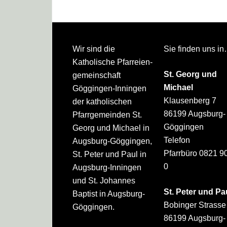
Footer
Wir sind die
Sie finden uns i
Katholische Pfarreien­
St. Georg und
gemeinschaft
Michael
Göggingen-Inningen
Klausenberg 7
der katholischen
86199 Augsburg-
Pfarrgemeinden St.
Göggingen
Georg und Michael in
Telefon
Augsburg-Göggingen,
Pfarrbüro 0821 9
St. Peter und Paul in
0
Augsburg-Inningen
und St. Johannes
St. Peter und Pa
Baptist in Augsburg-
Bobinger Strasse
Göggingen.
86199 Augsburg-