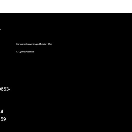
n…
Kartennachweis:
MapBBCode
| Map
©
OpenStreetMap
0653-
ul
 59