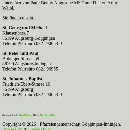
unterstützt von Pater Benny Augustine MST und Diakon Artur
Waibl.
Sie finden uns in…
St. Georg und Michael
Klausenberg 7
86199 Augsburg-Göggingen
Telefon Pfarrbüro 0821 90653-0
St. Peter und Paul
Bobinger Strasse 59
86199 Augsburg-Inningen
Telefon Pfarrbüro 0821 96955
St. Johannes Baptist
Friedrich-Ebert-Strasse 10
86199 Augsburg
Telefon Pfarrbüro 0821 90653-0
Kartennachweis:
MapBBCode
| Map ©
OpenStreetMap
Copyright © 2026 · Pfarreiengemeinschaft Göggingen-Inningen.
Impressum
&
Datenschutz
.