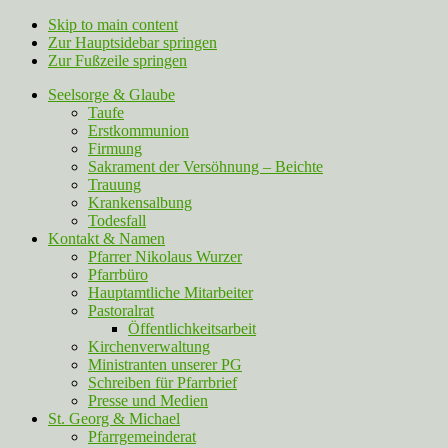
Skip to main content
Zur Hauptsidebar springen
Zur Fußzeile springen
Seelsorge & Glaube
Taufe
Erstkommunion
Firmung
Sakrament der Versöhnung – Beichte
Trauung
Krankensalbung
Todesfall
Kontakt & Namen
Pfarrer Nikolaus Wurzer
Pfarrbüro
Hauptamtliche Mitarbeiter
Pastoralrat
Öffentlichkeitsarbeit
Kirchenverwaltung
Ministranten unserer PG
Schreiben für Pfarrbrief
Presse und Medien
St. Georg & Michael
Pfarrgemeinderat