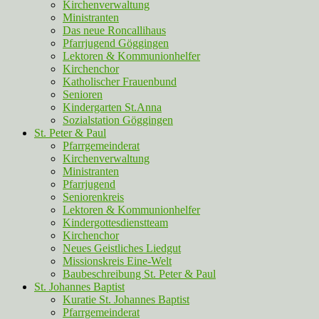
Kirchenverwaltung
Ministranten
Das neue Roncallihaus
Pfarrjugend Göggingen
Lektoren & Kommunionhelfer
Kirchenchor
Katholischer Frauenbund
Senioren
Kindergarten St.Anna
Sozialstation Göggingen
St. Peter & Paul
Pfarrgemeinderat
Kirchenverwaltung
Ministranten
Pfarrjugend
Seniorenkreis
Lektoren & Kommunionhelfer
Kindergottesdienstteam
Kirchenchor
Neues Geistliches Liedgut
Missionskreis Eine-Welt
Baubeschreibung St. Peter & Paul
St. Johannes Baptist
Kuratie St. Johannes Baptist
Pfarrgemeinderat