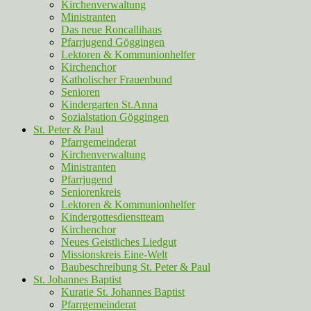
Kirchenverwaltung
Ministranten
Das neue Roncallihaus
Pfarrjugend Göggingen
Lektoren & Kommunionhelfer
Kirchenchor
Katholischer Frauenbund
Senioren
Kindergarten St.Anna
Sozialstation Göggingen
St. Peter & Paul
Pfarrgemeinderat
Kirchenverwaltung
Ministranten
Pfarrjugend
Seniorenkreis
Lektoren & Kommunionhelfer
Kindergottesdienstteam
Kirchenchor
Neues Geistliches Liedgut
Missionskreis Eine-Welt
Baubeschreibung St. Peter & Paul
St. Johannes Baptist
Kuratie St. Johannes Baptist
Pfarrgemeinderat