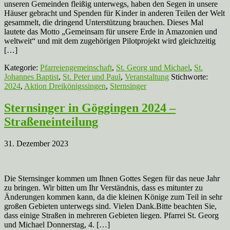
unseren Gemeinden fleißig unterwegs, haben den Segen in unsere
Häuser gebracht und Spenden für Kinder in anderen Teilen der Welt
gesammelt, die dringend Unterstützung brauchen. Dieses Mal
lautete das Motto „Gemeinsam für unsere Erde in Amazonien und
weltweit“ und mit dem zugehörigen Pilotprojekt wird gleichzeitig
[…]
Kategorie:
Pfarreiengemeinschaft
,
St. Georg und Michael
,
St.
Johannes Baptist
,
St. Peter und Paul
,
Veranstaltung
Stichworte:
2024
,
Aktion Dreikönigssingen
,
Sternsinger
Sternsinger in Göggingen 2024 –
Straßeneinteilung
31. Dezember 2023
Die Sternsinger kommen um Ihnen Gottes Segen für das neue Jahr
zu bringen. Wir bitten um Ihr Verständnis, dass es mitunter zu
Änderungen kommen kann, da die kleinen Könige zum Teil in sehr
großen Gebieten unterwegs sind. Vielen Dank.Bitte beachten Sie,
dass einige Straßen in mehreren Gebieten liegen. Pfarrei St. Georg
und Michael Donnerstag, 4. […]