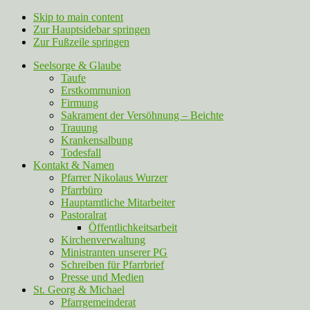
Skip to main content
Zur Hauptsidebar springen
Zur Fußzeile springen
Seelsorge & Glaube
Taufe
Erstkommunion
Firmung
Sakrament der Versöhnung – Beichte
Trauung
Krankensalbung
Todesfall
Kontakt & Namen
Pfarrer Nikolaus Wurzer
Pfarrbüro
Hauptamtliche Mitarbeiter
Pastoralrat
Öffentlichkeitsarbeit
Kirchenverwaltung
Ministranten unserer PG
Schreiben für Pfarrbrief
Presse und Medien
St. Georg & Michael
Pfarrgemeinderat