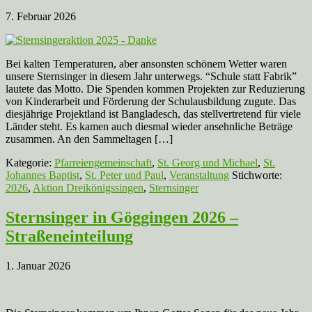
7. Februar 2026
Bei kalten Temperaturen, aber ansonsten schönem Wetter waren
unsere Sternsinger in diesem Jahr unterwegs. “Schule statt Fabrik”
lautete das Motto. Die Spenden kommen Projekten zur Reduzierung
von Kinderarbeit und Förderung der Schulausbildung zugute. Das
diesjährige Projektland ist Bangladesch, das stellvertretend für viele
Länder steht. Es kamen auch diesmal wieder ansehnliche Beträge
zusammen. An den Sammeltagen […]
Kategorie:
Pfarreiengemeinschaft
,
St. Georg und Michael
,
St.
Johannes Baptist
,
St. Peter und Paul
,
Veranstaltung
Stichworte:
2026
,
Aktion Dreikönigssingen
,
Sternsinger
Sternsinger in Göggingen 2026 –
Straßeneinteilung
1. Januar 2026