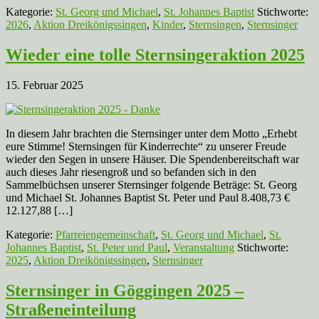
Kategorie:
St. Georg und Michael
,
St. Johannes Baptist
Stichworte:
2026
,
Aktion Dreikönigssingen
,
Kinder
,
Sternsingen
,
Sternsinger
Wieder eine tolle Sternsingeraktion 2025
15. Februar 2025
In diesem Jahr brachten die Sternsinger unter dem Motto „Erhebt
eure Stimme! Sternsingen für Kinderrechte“ zu unserer Freude
wieder den Segen in unsere Häuser. Die Spendenbereitschaft war
auch dieses Jahr riesengroß und so befanden sich in den
Sammelbüchsen unserer Sternsinger folgende Beträge: St. Georg
und Michael St. Johannes Baptist St. Peter und Paul 8.408,73 €
12.127,88 […]
Kategorie:
Pfarreiengemeinschaft
,
St. Georg und Michael
,
St.
Johannes Baptist
,
St. Peter und Paul
,
Veranstaltung
Stichworte:
2025
,
Aktion Dreikönigssingen
,
Sternsinger
Sternsinger in Göggingen 2025 –
Straßeneinteilung