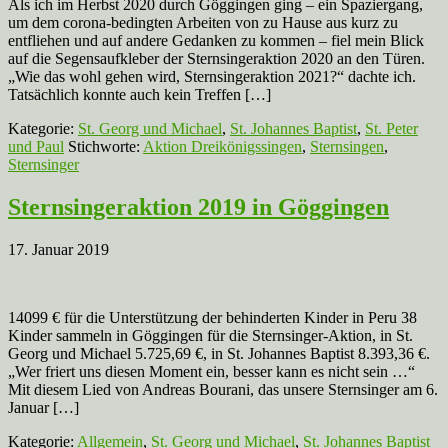
Als ich im Herbst 2020 durch Göggingen ging – ein Spaziergang,
um dem corona-bedingten Arbeiten von zu Hause aus kurz zu
entfliehen und auf andere Gedanken zu kommen – fiel mein Blick
auf die Segensaufkleber der Sternsingeraktion 2020 an den Türen.
„Wie das wohl gehen wird, Sternsingeraktion 2021?“ dachte ich.
Tatsächlich konnte auch kein Treffen […]
Kategorie:
St. Georg und Michael
,
St. Johannes Baptist
,
St. Peter
und Paul
Stichworte:
Aktion Dreikönigssingen
,
Sternsingen
,
Sternsinger
Sternsingeraktion 2019 in Göggingen
17. Januar 2019
14099 € für die Unterstützung der behinderten Kinder in Peru 38
Kinder sammeln in Göggingen für die Sternsinger-Aktion, in St.
Georg und Michael 5.725,69 €, in St. Johannes Baptist 8.393,36 €.
„Wer friert uns diesen Moment ein, besser kann es nicht sein …“
Mit diesem Lied von Andreas Bourani, das unsere Sternsinger am 6.
Januar […]
Kategorie:
Allgemein
,
St. Georg und Michael
,
St. Johannes Baptist