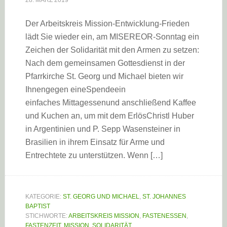
28. MÄRZ 2019
Der Arbeitskreis Mission-Entwicklung-Frieden
lädt Sie wieder ein, am MISEREOR-Sonntag ein
Zeichen der Solidarität mit den Armen zu setzen:
Nach dem gemeinsamen Gottesdienst in der
Pfarrkirche St. Georg und Michael bieten wir
Ihnengegen eineSpendeein
einfaches Mittagessenund anschließend Kaffee
und Kuchen an, um mit dem ErlösChristl Huber
in Argentinien und P. Sepp Wasensteiner in
Brasilien in ihrem Einsatz für Arme und
Entrechtete zu unterstützen. Wenn […]
KATEGORIE:
ST. GEORG UND MICHAEL
,
ST. JOHANNES
BAPTIST
STICHWORTE:
ARBEITSKREIS MISSION
,
FASTENESSEN
,
FASTENZEIT
,
MISSION
,
SOLIDARITÄT