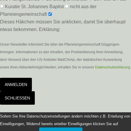
Kuratie St. Johannes Baptist
nicht aus der
Pfarreiengemeinschaft
Dieses Häkchen müssen Sie anklicken, damit Sie überhaupt
etwas bekommen. Erklärung:
Unser Newsletter informiert Sie über die Pfarreiengemeinschaft Göggingen-
Inningen. Informationen zu den Inhalten, der Protokollierung Ihrer Anmeldung,
dem Versand über den US-Anbieter MailChimp, der statistischen Auswertung
sowie Ihren Abbestellmöglichkeiten, erhalten Sie in unserer
Datenschutzerklärung
.
ANMELDEN
SCHLIESSEN
Sofern Sie Ihre Datenschutzeinstellungen ändern möchten z.B. Erteilung von
Einwilligungen, Widerruf bereits erteilter Einwilligungen klicken Sie auf