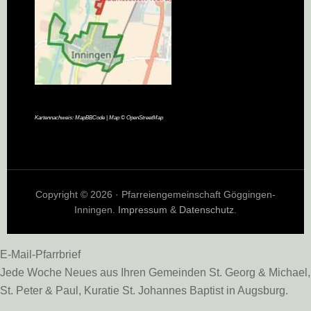
Kartennachweis:
MapBBCode
| Map ©
OpenStreetMap
Copyright © 2026 · Pfarreiengemeinschaft Göggingen-
Inningen.
Impressum
&
Datenschutz
.
E-Mail-Pfarrbrief
Jede Woche Neues aus Ihren Gemeinden St. Georg & Michael,
St. Peter & Paul, Kuratie St. Johannes Baptist in Augsburg.