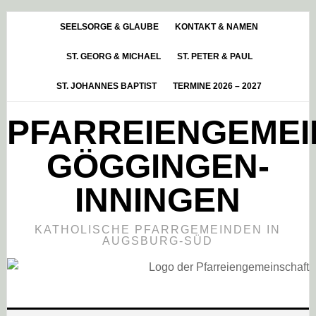
Skip
Zur
Zur
to
Hauptsidebar
Fußzeile
SEELSORGE & GLAUBE
KONTAKT & NAMEN
main
springen
springen
ST. GEORG & MICHAEL
ST. PETER & PAUL
content
ST. JOHANNES BAPTIST
TERMINE 2026 – 2027
PFARREIENGEME
GÖGGINGEN-
INNINGEN
KATHOLISCHE PFARRGEMEINDEN IN
AUGSBURG-SÜD