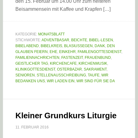
den 15. Februar um 14.00 Uhr zum heiteren
Beisammensein mit Kaffee und Krapfen […]
KATEGORIE:
MONATSBLATT
STICHWORTE:
ADVENTBASAR
,
BEICHTE
,
BIBEL-LESEN
,
BIBELABEND
,
BIBELKREIS
,
BLASIUSSEGEN
,
DANK
,
DEN
GLAUBEN FEIERN
,
EHE
,
EINKEHR
,
FAMILENGOTTESDIENST
,
FAMILIENNACHRICHTEN
,
FASTENZEIT
,
FRAUENBUND
,
GEISTLICHER TAG
,
KIRCHENCAFE
,
KIRCHENMUSIK
,
KLINIKGOTTESDIENST
,
OSTERBAZAR
,
SAKRAMENT
,
SENIOREN
,
STELLENAUSSCHREIBUNG
,
TAUFE
,
WIR
BEDANKEN UNS
,
WIR LADEN EIN
,
WIR SIND FÜR SIE DA
Kleiner Grundkurs Liturgie
11. FEBRUAR 2016