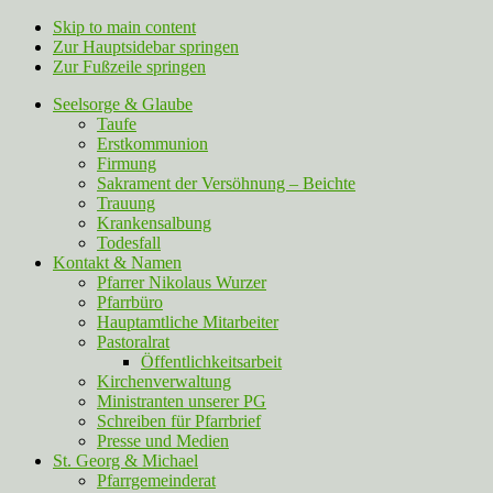
Skip to main content
Zur Hauptsidebar springen
Zur Fußzeile springen
Seelsorge & Glaube
Taufe
Erstkommunion
Firmung
Sakrament der Versöhnung – Beichte
Trauung
Krankensalbung
Todesfall
Kontakt & Namen
Pfarrer Nikolaus Wurzer
Pfarrbüro
Hauptamtliche Mitarbeiter
Pastoralrat
Öffentlichkeitsarbeit
Kirchenverwaltung
Ministranten unserer PG
Schreiben für Pfarrbrief
Presse und Medien
St. Georg & Michael
Pfarrgemeinderat