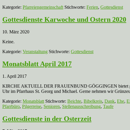
Kategorie:
Pfarreiengemeinschaft
Stichworte:
Ferien
,
Gottesdienst
Gottesdienste Karwoche und Ostern 2020
10. März 2020
Keine.
Kategorie:
Veranstaltung
Stichworte:
Gottesdienst
Monatsblatt April 2017
1. April 2017
KIRCHE AKTUELL DER FRAUENBUND GÖGGINGEN bietet gegen eine 
Uhr im Pfarrhaus St. Georg und Michael. Gerne nehmen wir Grünzeu
Kategorie:
Monatsblatt
Stichworte:
Beichte
,
Bibelkreis
,
Dank
,
Ehe
,
E
Pfarrbüro
,
Pilgerreise
,
Senioren
,
Stellenausschreibung
,
Taufe
Gottesdienste in der Osterzeit