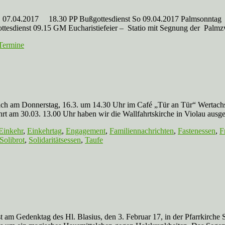
07.04.2017 18.30 PP Bußgottesdienst So 09.04.2017 Palmsonntag 
tesdienst 09.15 GM Eucharistiefeier – Statio mit Segnung der Palmz
Termine
stag, 16.3. um 14.30 Uhr im Café „Tür an Tür“ Wertachstr. 29 (S
rt am 30.03. 13.00 Uhr haben wir die Wallfahrtskirche in Violau ausgew
Einkehr
,
Einkehrtag
,
Engagement
,
Familiennachrichten
,
Fastenessen
,
F
Solibrot
,
Solidaritätsessen
,
Taufe
st am Gedenktag des Hl. Blasius, den 3. Februar 17, in der Pfarrkirch