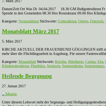
7. März 2017
Datum/Zeit Ort Was Di 04.04.2017 18.30 GM Bußgottesdienst Fr 
Spende in den Gemeinden 08.30 Hes Rosenkranz 09.00 Hes Klinikgot
Kategorie:
Veranstaltung
Stichworte:
Gottesdienst
,
Ostern
,
Osterzeit
,
Monatsblatt März 2017
5. März 2017
KIRCHE AKTUELL DER FRAUENBUND GÖGGINGEN trifft sich am Donner
mehr über die Flüchtlingsarbeit in Augsburg. Für unsere Fastenwallfah
Kategorie:
Monatsblatt
Stichworte:
Beichte
,
Bibelkreis
,
Caritas
,
Ehe
,
Klinikgottesdienst
,
Pfarrbüro
,
Senioren
,
Seniorenheim
,
Seniorentanz
,
Heilende Begegnung
27. Januar 2017
Unter diesem Leitwort steht der Segnungs- und Heiligungsgottesdien