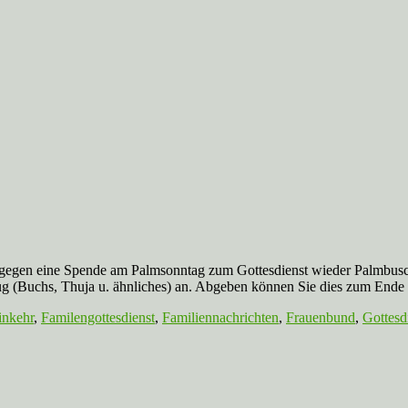
Spende am Palmsonntag zum Gottesdienst wieder Palmbuschen an
g (Buchs, Thuja u. ähnliches) an. Abgeben können Sie dies zum Ende
inkehr
,
Familengottesdienst
,
Familiennachrichten
,
Frauenbund
,
Gottesd