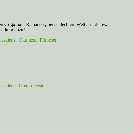
en Gögginger Rathauses, bei schlechtem Wetter in der ev.
inladung dazu!
tesdienst
,
Ökumene
,
Pfingsten
tesdienst
,
Gottesdienste