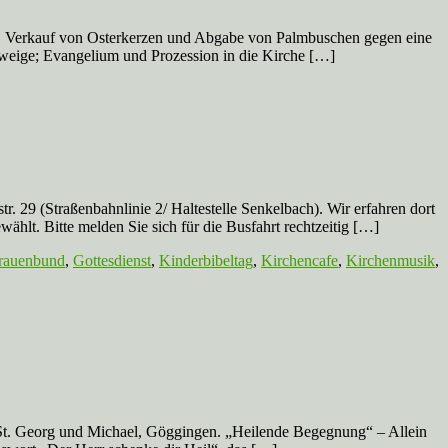
Verkauf von Osterkerzen und Abgabe von Palmbuschen gegen eine
weige; Evangelium und Prozession in die Kirche […]
traßenbahnlinie 2/ Haltestelle Senkelbach). Wir erfahren dort
ählt. Bitte melden Sie sich für die Busfahrt rechtzeitig […]
rauenbund
,
Gottesdienst
,
Kinderbibeltag
,
Kirchencafe
,
Kirchenmusik
,
e St. Georg und Michael, Göggingen. „Heilende Begegnung“ – Allein