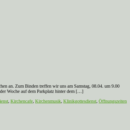
. Zum Binden treffen wir uns am Samstag, 08.04. um 9.00
 der Woche auf dem Parkplatz hinter dem […]
ienst
,
Kirchencafe
,
Kirchenmusik
,
Klinikgottesdienst
,
Öffnungszeiten