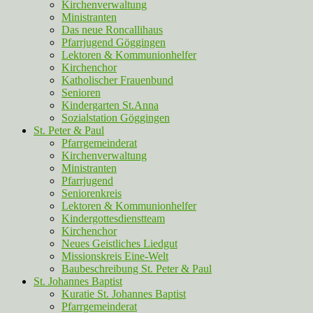
Kirchenverwaltung
Ministranten
Das neue Roncallihaus
Pfarrjugend Göggingen
Lektoren & Kommunionhelfer
Kirchenchor
Katholischer Frauenbund
Senioren
Kindergarten St.Anna
Sozialstation Göggingen
St. Peter & Paul
Pfarrgemeinderat
Kirchenverwaltung
Ministranten
Pfarrjugend
Seniorenkreis
Lektoren & Kommunionhelfer
Kindergottesdienstteam
Kirchenchor
Neues Geistliches Liedgut
Missionskreis Eine-Welt
Baubeschreibung St. Peter & Paul
St. Johannes Baptist
Kuratie St. Johannes Baptist
Pfarrgemeinderat