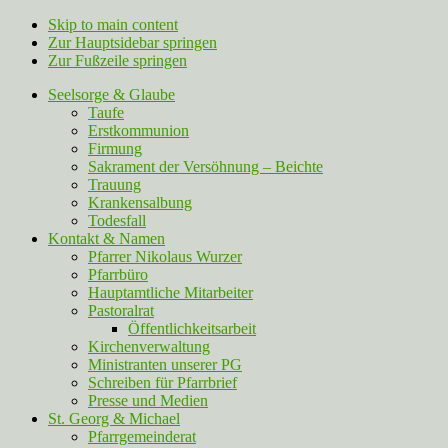
Skip to main content
Zur Hauptsidebar springen
Zur Fußzeile springen
Seelsorge & Glaube
Taufe
Erstkommunion
Firmung
Sakrament der Versöhnung – Beichte
Trauung
Krankensalbung
Todesfall
Kontakt & Namen
Pfarrer Nikolaus Wurzer
Pfarrbüro
Hauptamtliche Mitarbeiter
Pastoralrat
Öffentlichkeitsarbeit
Kirchenverwaltung
Ministranten unserer PG
Schreiben für Pfarrbrief
Presse und Medien
St. Georg & Michael
Pfarrgemeinderat