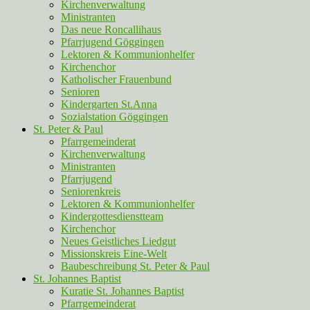
Kirchenverwaltung
Ministranten
Das neue Roncallihaus
Pfarrjugend Göggingen
Lektoren & Kommunionhelfer
Kirchenchor
Katholischer Frauenbund
Senioren
Kindergarten St.Anna
Sozialstation Göggingen
St. Peter & Paul
Pfarrgemeinderat
Kirchenverwaltung
Ministranten
Pfarrjugend
Seniorenkreis
Lektoren & Kommunionhelfer
Kindergottesdienstteam
Kirchenchor
Neues Geistliches Liedgut
Missionskreis Eine-Welt
Baubeschreibung St. Peter & Paul
St. Johannes Baptist
Kuratie St. Johannes Baptist
Pfarrgemeinderat