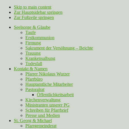
Skip to main content
Zur Hauptsidebar springen
Zur Fußzeile springen
Seelsorge & Glaube
Taufe
Erstkommunion
Firmung
Sakrament der Versöhnung – Beichte
Trauung
Krankensalbung
Todesfall
Kontakt & Namen
Pfarrer Nikolaus Wurzer
Pfarrbüro
Hauptamtliche Mitarbeiter
Pastoralrat
Öffentlichkeitsarbeit
Kirchenverwaltung
Ministranten unserer PG
Schreiben für Pfarrbrief
Presse und Medien
St. Georg & Michael
Pfarrgemeinderat