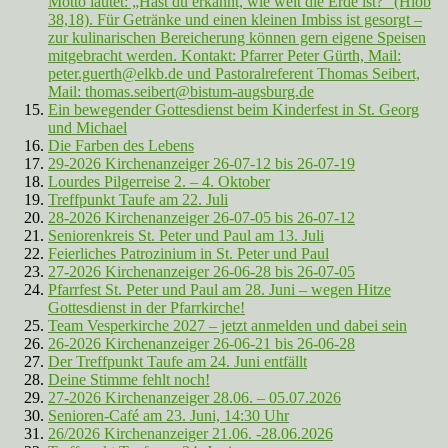
Motto lautet: „Hast du erkannt, wie weit die Erde ist?“ (Hiob
38,18). Für Getränke und einen kleinen Imbiss ist gesorgt –
zur kulinarischen Bereicherung können gern eigene Speisen
mitgebracht werden. Kontakt: Pfarrer Peter Gürth, Mail:
peter.guerth@elkb.de und Pastoralreferent Thomas Seibert,
Mail: thomas.seibert@bistum-augsburg.de
Ein bewegender Gottesdienst beim Kinderfest in St. Georg
und Michael
Die Farben des Lebens
29-2026 Kirchenanzeiger 26-07-12 bis 26-07-19
Lourdes Pilgerreise 2. – 4. Oktober
Treffpunkt Taufe am 22. Juli
28-2026 Kirchenanzeiger 26-07-05 bis 26-07-12
Seniorenkreis St. Peter und Paul am 13. Juli
Feierliches Patrozinium in St. Peter und Paul
27-2026 Kirchenanzeiger 26-06-28 bis 26-07-05
Pfarrfest St. Peter und Paul am 28. Juni – wegen Hitze
Gottesdienst in der Pfarrkirche!
Team Vesperkirche 2027 – jetzt anmelden und dabei sein
26-2026 Kirchenanzeiger 26-06-21 bis 26-06-28
Der Treffpunkt Taufe am 24. Juni entfällt
Deine Stimme fehlt noch!
27-2026 Kirchenanzeiger 28.06. – 05.07.2026
Senioren-Café am 23. Juni, 14:30 Uhr
26/2026 Kirchenanzeiger 21.06. -28.06.2026