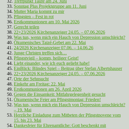
Treffpunkt Taufe am 24. Juni
Sonntag Plus Projektgruppe am 11. Juni
Mutter Maria kommt zu mir
Pfingsten – Fest in rot
Erstkommunionen am 10. Mai 2026
Gerecht teilen
22+23/2026 Kirchenanzeiger 24.05. – 07.06.2026
Was tun, wenn mich ein Hauch von Depression umschleicht?
Ökumenisches Taizé-Gebet am 22. Mai
24/2026 Kirchenanzeiger 07.06. – 14.06.26
Junge Christen treffen sich…
Pfingstvigil – komm, heiliger Geist!
Liebt einander, wie ich euch geliebt habe!
EinBlick: Blindes Spiel – Beitrag über Stefan Albertshauser
22+23/2026 Kirchenanzeiger 24.05. – 07.06.2026
Orte der Sehnsucht
Einkehr am Freitag: 22. Mai
Erstkommunionen am 26. April 2026
Gegen die Einsamkeit: Mitfahrgelegenheit gesucht
Ökumenische Feier am Pfingstmontag: Frieden!
Was tun, wenn mich ein Hauch von Depression umschleicht?
– 19. Mai
Herzliche Einladung zum Mitbeten der Pfingstnovene vom
15. bis 23. Mai
Dankesfeier für Ehrenamtliche: Gott beschenkt mit