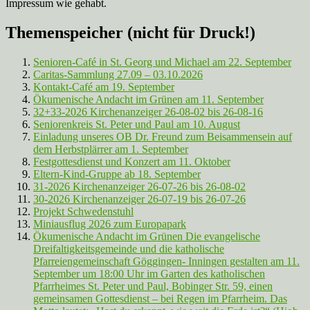
Impressum wie gehabt.
Themenspeicher (nicht für Druck!)
Senioren-Café in St. Georg und Michael am 22. September
Caritas-Sammlung 27.09 – 03.10.2026
Kontakt-Café am 19. September
Ökumenische Andacht im Grünen am 11. September
32+33-2026 Kirchenanzeiger 26-08-02 bis 26-08-16
Seniorenkreis St. Peter und Paul am 10. August
Einladung unseres OB Dr. Freund zum Beisammensein auf
dem Herbstplärrer am 1. September
Festgottesdienst und Konzert am 11. Oktober
Eltern-Kind-Gruppe ab 18. September
31-2026 Kirchenanzeiger 26-07-26 bis 26-08-02
30-2026 Kirchenanzeiger 26-07-19 bis 26-07-26
Projekt Schwedenstuhl
Miniausflug 2026 zum Europapark
Ökumenische Andacht im Grünen Die evangelische
Dreifaltigkeitsgemeinde und die katholische
Pfarreiengemeinschaft Göggingen- Inningen gestalten am 11.
September um 18:00 Uhr im Garten des katholischen
Pfarrheimes St. Peter und Paul, Bobinger Str. 59, einen
gemeinsamen Gottesdienst – bei Regen im Pfarrheim. Das