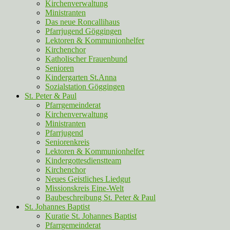
Kirchenverwaltung
Ministranten
Das neue Roncallihaus
Pfarrjugend Göggingen
Lektoren & Kommunionhelfer
Kirchenchor
Katholischer Frauenbund
Senioren
Kindergarten St.Anna
Sozialstation Göggingen
St. Peter & Paul
Pfarrgemeinderat
Kirchenverwaltung
Ministranten
Pfarrjugend
Seniorenkreis
Lektoren & Kommunionhelfer
Kindergottesdienstteam
Kirchenchor
Neues Geistliches Liedgut
Missionskreis Eine-Welt
Baubeschreibung St. Peter & Paul
St. Johannes Baptist
Kuratie St. Johannes Baptist
Pfarrgemeinderat